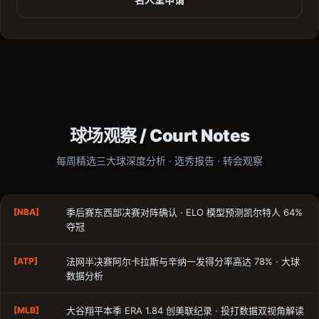
球场观察 / Court Notes
每周精选三大球深度分析 · 选秀报告 · 转会观察
[NBA]
季后赛东西部决赛对阵确认 · ELO 模型预测凯尔特人 64%
夺冠
[ATP]
法网半决赛阿尔卡拉斯与辛纳一发得分率高达 78% · 大球
数据分析
[MLB]
大谷翔平本季 ERA 1.84 创美联纪录 · 投打数据双视角解读