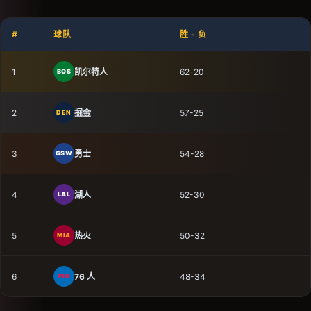
#
球队
胜 - 负
1
凯尔特人
62-20
BOS
2
掘金
57-25
DEN
3
勇士
54-28
GSW
4
湖人
52-30
LAL
5
热火
50-32
MIA
6
76 人
48-34
PHI