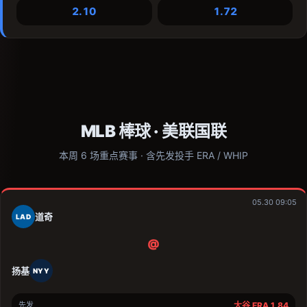
2.10
1.72
MLB 棒球 · 美联国联
本周 6 场重点赛事 · 含先发投手 ERA / WHIP
05.30 09:05
道奇
LAD
@
扬基
NYY
先发
大谷 ERA 1.84