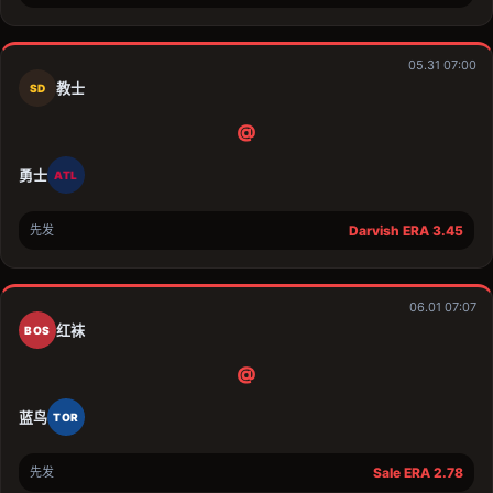
05.31 07:00
教士
SD
@
勇士
ATL
先发
Darvish ERA 3.45
06.01 07:07
红袜
BOS
@
蓝鸟
TOR
先发
Sale ERA 2.78