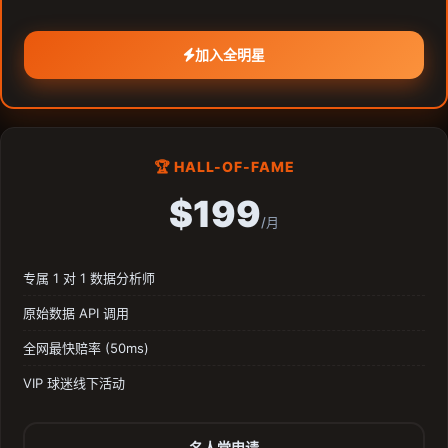
加入全明星
🏆 HALL-OF-FAME
$199
/月
专属 1 对 1 数据分析师
原始数据 API 调用
全网最快赔率 (50ms)
VIP 球迷线下活动
名人堂申请