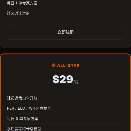
每日 1 单专家方案
社区球迷讨论
立即注册
🌟 ALL-STAR
$29
/月
球员道盘口全开放
PER / ELO / WHIP 数据全
每日 5 单专家方案
季后赛蒙特卡洛模型