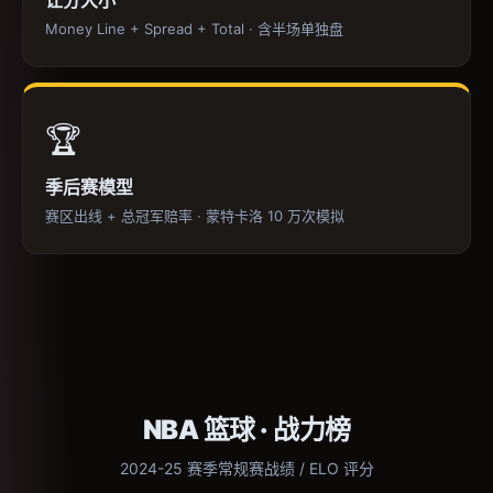
让分大小
Money Line + Spread + Total · 含半场单独盘
🏆
季后赛模型
赛区出线 + 总冠军赔率 · 蒙特卡洛 10 万次模拟
NBA 篮球 · 战力榜
2024-25 赛季常规赛战绩 / ELO 评分