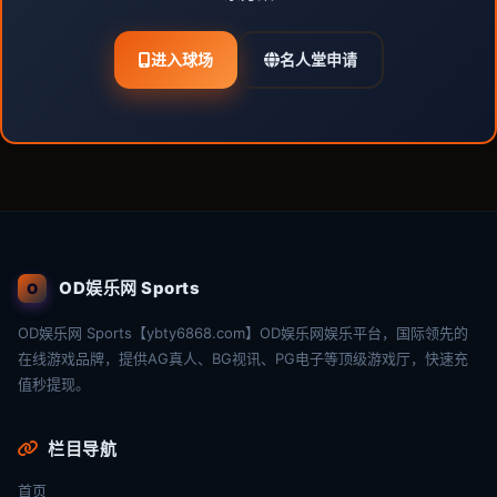
进入球场
名人堂申请
OD娱乐网 Sports
O
OD娱乐网 Sports【ybty6868.com】OD娱乐网娱乐平台，国际领先的
在线游戏品牌，提供AG真人、BG视讯、PG电子等顶级游戏厅，快速充
值秒提现。
栏目导航
首页