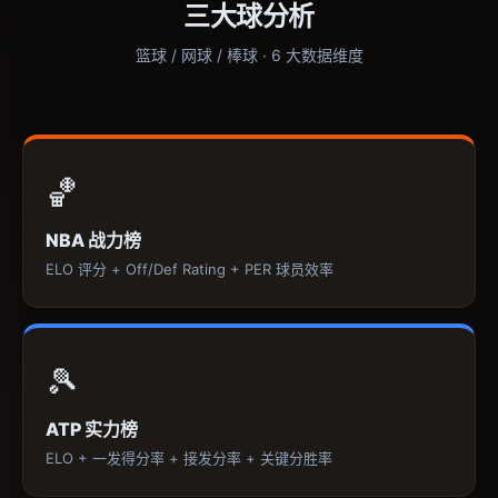
三大球分析
篮球 / 网球 / 棒球 · 6 大数据维度
🏀
NBA 战力榜
ELO 评分 + Off/Def Rating + PER 球员效率
🎾
ATP 实力榜
ELO + 一发得分率 + 接发分率 + 关键分胜率